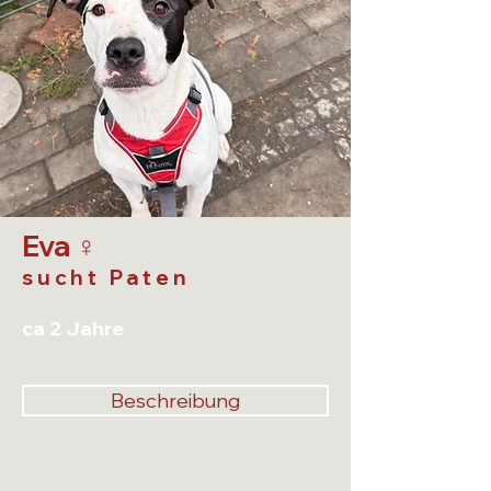
Eva ♀️
sucht Paten
ca 2 Jahre
Beschreibung