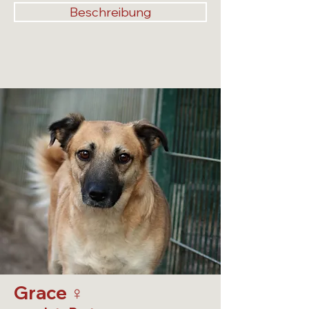
Beschreibung
Grace ♀️