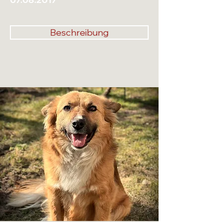
Beschreibung