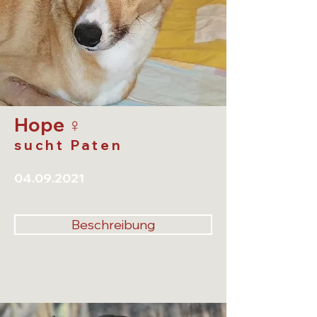
Hope ♀️
sucht Paten
04.09.2021
Beschreibung