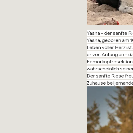
Yasha – der sanfte R
Yasha, geboren am 10.
Leben voller Herz ist
er von Anfang an – d
Femorkopfresektion is
wahrscheinlich sein
Der sanfte Riese freut
Zuhause bei jemande