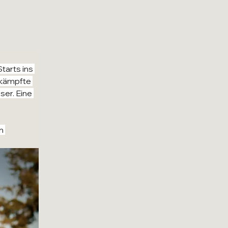
tarts ins 
 kämpfte 
er. Eine 
n 