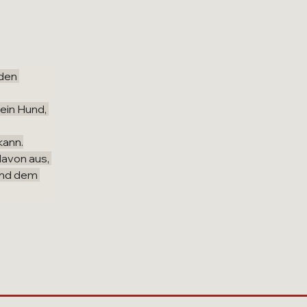
den 
ein Hund, 
kann.
avon aus, 
und dem 