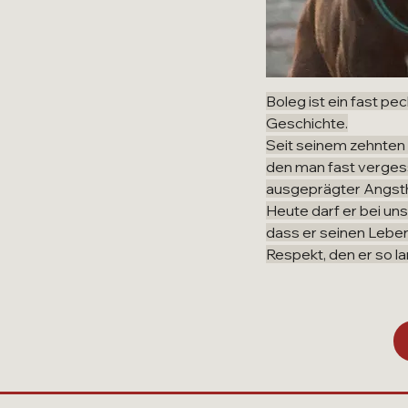
Boleg ist ein fast p
Geschichte.
Seit seinem zehnten 
den man fast vergesse
ausgeprägter Angst
Heute darf er bei un
dass er seinen Leben
Respekt, den er so l