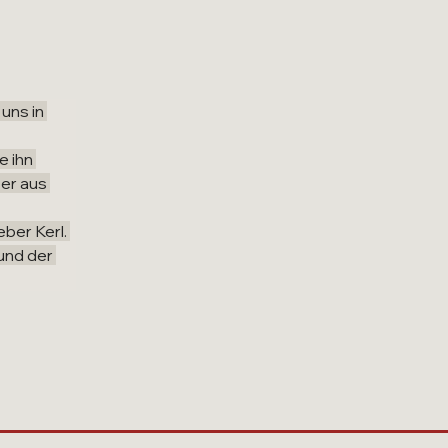
uns in 
 ihn 
ber aus 
ber Kerl. 
und der 