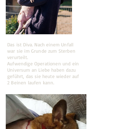
Das ist Diva. Nach einem Unfall
war sie im Grunde zum Sterben
verurteilt.
Aufwendige Operationen und ein
Universum an Liebe haben dazu
geführt, das sie heute wieder auf
2 Beinen laufen kann.