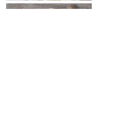
Ob Physiotherapie, alters- und
gesundheitsgerechtes Futter,
Operationen - all das erhalten
unsere Gnadenhoftiere.
Warum? Um ihnen eine Chance auf
ein schönes Leben in einem